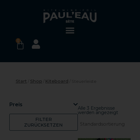
Zum
Inhalt
springen
0
WARENKORB
Start
Shop
Kiteboard
/
/
/ Steuerleiste
Preis
Alle 3 Ergebnisse
werden angezeigt
FILTER
ZURÜCKSETZEN