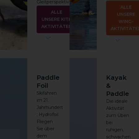
Gleitperspektiven.
ALLE
ALLE
UNSERE
UNSERE KITE
WING-
AKTIVITÄTEN
AKTIVITÄTE
Paddle
Kayak
Foil
&
Paddle
Skifahren
im 21.
Die ideale
Jahrhundert
Aktivität
: Hydrofoil.
zum Üben
Fliegen
bei
Sie über
ruhigen,
dem
schwachen