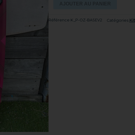
OZONE
AJOUTER AU PANIER
BASE
V2
Ki
Référence
K_P-OZ-BASEV2
Catégories