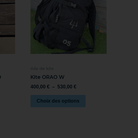
plusieurs
à
530,00 €
variations.
Les
options
peuvent
être
choisies
sur
Aile de kite
la
O
Kite ORAO W
page
du
400,00
€
–
530,00
€
produit
Choix des options