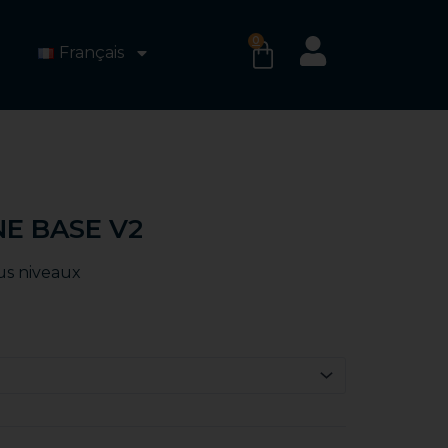
0
PANIER
Français
NE BASE V2
us niveaux