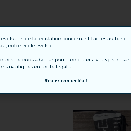
ntaires
l’évolution de la législation concernant l’accès au banc 
déale pour les riders débutants à intermédiaires qui re
au, notre école évolue.
endre en main, elle vous accompagnera dans votre progre
nos riders débutants/progression mais aussi certaines navi
ntons de nous adapter pour continuer à vous proposer
imple et efficace.
ions nautiques en toute légalité.
Restez connectés !
Ce
it
produit
a