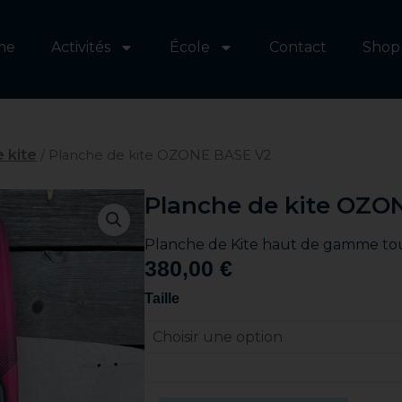
me
Activités
École
Contact
Shop
 kite
/ Planche de kite OZONE BASE V2
Planche de kite OZO
Planche de Kite haut de gamme to
380,00
€
quantité
Taille
de
Planche
de
kite