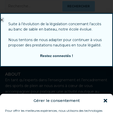
Suite à l’évolution de la législation concernant l’accès
au banc de sable en bateau, notre école évolue.
Nous tentons de nous adapter pour continuer à vous
proposer des prestations nautiques en toute légalité.
Restez connectés !
ABOUT
En tant qu’experts dans l’enseignement et l’encadrement
des sports de plein air nous avons à cœur de vous
accompagner pour pratiquer une activité nautique au
départ de Sète.
Gérer le consentement
I
n
Pour offrir les meilleures expériences, nous utilisons des technologies
CONTACT
s